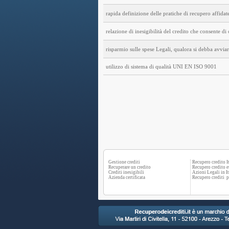
rapida definizione delle pratiche di recupero affidat
relazione di inesigibilità del credito che consente di 
risparmio sulle spese Legali, qualora si debba avvia
utilizzo di sistema di qualità UNI EN ISO 9001
Gestione crediti
Recupero credito It
Recuperare un credito
Recupero credito e
Crediti inesigibili
Azioni Legali in It
Azienda certificata
Recupero crediti p