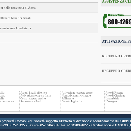
ASSISTENZA CL
eci nella provincia di Aosta
ottenere benefici fiscali
re un'azione Giudiziaria
ATTIVAZIONE P
RECUPERO CREDI
RECUPERO CRED
alia
Azioni Legali all'estero
Attivazione recupero estero
Atto di Precetto
stero
Attivazione recupero Italia
Normativa antiriciclaggio
Atto di Citazione
alia
Costo recupero credito
Fallimento
La cambiale
rofessionale
Sequestro dei beni
Decreto Ingiuntivo
L'assegno