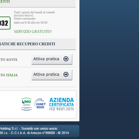
IENTI
Tutti i giorni dal lunedì al venerdì
(escluso festivi)
Orario continuato:
dalle ore 8:30 alle ore 18:00
SERVIZIO GRATUITO!
RATICHE RECUPERO CREDITI
TO AOSTA
ITO
ITALIA