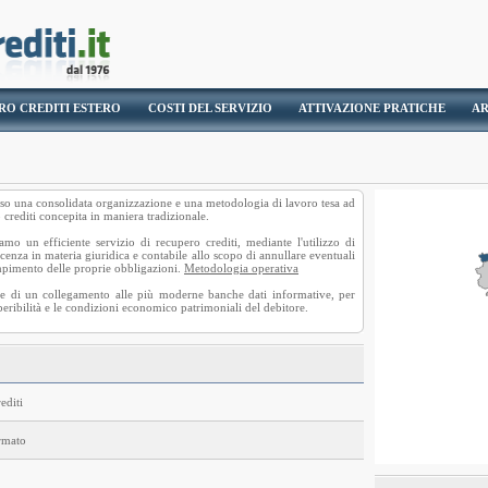
RO CREDITI ESTERO
COSTI DEL SERVIZIO
ATTIVAZIONE PRATICHE
AR
erso una consolidata organizzazione e una metodologia di lavoro tesa ad
 crediti
concepita in maniera tradizionale.
amo un efficiente servizio di recupero crediti, mediante l'utilizzo di
cenza in materia giuridica e contabile allo scopo di annullare eventuali
empimento delle proprie obbligazioni.
Metodologia operativa
a e di un collegamento alle più moderne banche dati informative, per
peribilità e le condizioni economico patrimoniali del debitore.
editi
ormato