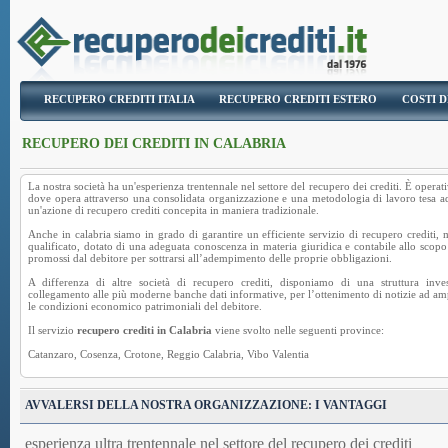
RECUPERO CREDITI ITALIA
RECUPERO CREDITI ESTERO
COSTI D
RECUPERO DEI CREDITI IN CALABRIA
La nostra società ha un'esperienza trentennale nel settore del
recupero dei crediti
. È operat
dove opera attraverso una consolidata organizzazione e una metodologia di lavoro tesa ad
un'azione di recupero crediti concepita in maniera tradizionale.
Anche in calabria siamo in grado di garantire un efficiente servizio di recupero crediti, 
qualificato, dotato di una adeguata conoscenza in materia giuridica e contabile allo scopo 
promossi dal debitore per sottrarsi all’adempimento delle proprie obbligazioni.
A differenza di altre società di recupero crediti, disponiamo di una struttura inves
collegamento alle più moderne banche dati informative, per l’ottenimento di notizie ad ampi
le condizioni economico patrimoniali del debitore.
Il servizio
recupero crediti in Calabria
viene svolto nelle seguenti province:
Catanzaro
,
Cosenza
,
Crotone
,
Reggio Calabria
,
Vibo Valentia
AVVALERSI DELLA NOSTRA ORGANIZZAZIONE: I VANTAGGI
esperienza ultra trentennale nel settore del recupero dei crediti