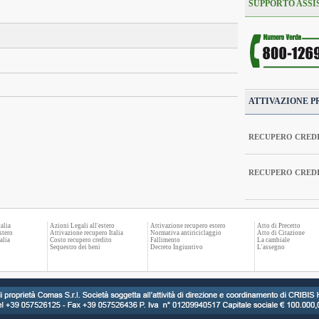
SUPPORTO ASSI
ATTIVAZIONE P
RECUPERO CREDI
RECUPERO CREDI
alia
Azioni Legali all'estero
Attivazione recupero estero
Atto di Precetto
stero
Attivazione recupero Italia
Normativa antiriciclaggio
Atto di Citazione
alia
Costo recupero credito
Fallimento
La cambiale
Sequestro dei beni
Decreto Ingiuntivo
L'assegno