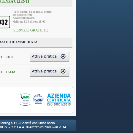
STENZA CLIENTI
Tutti i giorni dal lunedì al venerdì
(escluso festivi)
Orario continuato:
dalle ore 8:30 alle ore 18:00
SERVIZIO GRATUITO!
RATICHE IMMEDIATA
TI LODI
TI
ITALIA