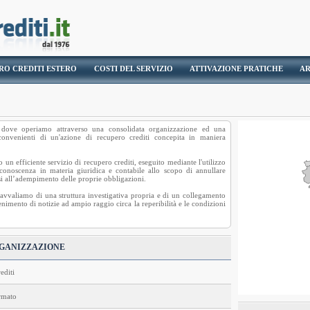
RO CREDITI ESTERO
COSTI DEL SERVIZIO
ATTIVAZIONE PRATICHE
AR
 dove operiamo attraverso una consolidata organizzazione ed una
convenienti di un'azione di
recupero crediti
concepita in maniera
 un efficiente servizio di recupero crediti, eseguito mediante l'utilizzo
 conoscenza in materia giuridica e contabile allo scopo di annullare
rsi all’adempimento delle proprie obbligazioni.
ci avvaliamo di una struttura investigativa propria e di un collegamento
nimento di notizie ad ampio raggio circa la reperibilità e le condizioni
RGANIZZAZIONE
editi
ormato