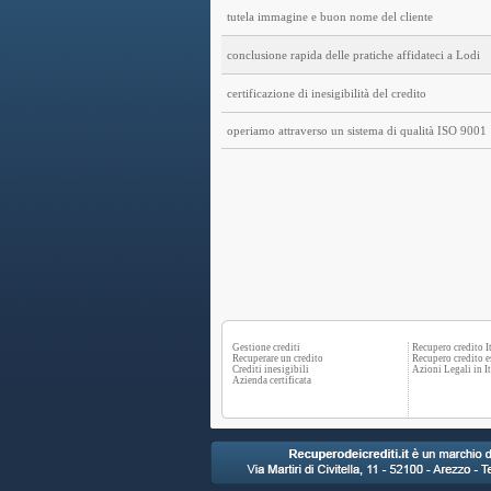
tutela immagine e buon nome del cliente
conclusione rapida delle pratiche affidateci a Lodi
certificazione di inesigibilità del credito
operiamo attraverso un sistema di qualità ISO 9001
Gestione crediti
Recupero credito It
Recuperare un credito
Recupero credito e
Crediti inesigibili
Azioni Legali in It
Azienda certificata