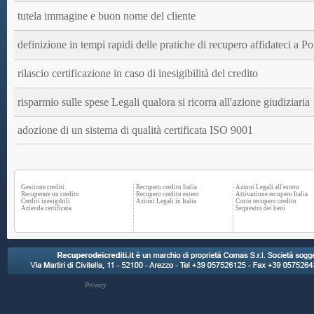
tutela immagine e buon nome del cliente
definizione in tempi rapidi delle pratiche di recupero affidateci a P
rilascio certificazione in caso di inesigibilità del credito
risparmio sulle spese Legali qualora si ricorra all'azione giudiziaria
adozione di un sistema di qualità certificata ISO 9001
Gestione crediti
Recupero credito Italia
Azioni Legali all'estero
Recuperare un credito
Recupero credito estero
Attivazione recupero Italia
Crediti inesigibili
Azioni Legali in Italia
Costo recupero credito
Azienda certificata
Sequestro dei beni
Privacy