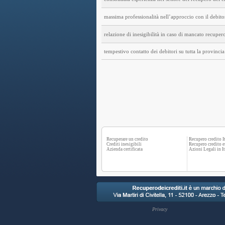
massima professionalità nell’approccio con il debito
relazione di inesigibilità in caso di mancato recuper
tempestivo contatto dei debitori su tutta la provinc
Recuperare un credito
Recupero credito It
Crediti inesigibili
Recupero credito e
Azienda certificata
Azioni Legali in It
Privacy