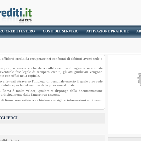
RO CREDITI ESTERO
COSTI DEL SERVIZIO
ATTIVAZIONE PRATICHE
AR
i affidarci crediti da recuperare nei confronti di debitori aventi sede o
 proprio, si avvale anche della collaborazione di agenzie selezionate
ventuale fase legale di recupero crediti, gli atti giudiziari vengono
e con uffici nella capitale.
effettuati attraverso l'impiego di personale esperto il quale provvede
 debitore per la definizione della posizione affidata.
i a Roma è molto veloce, qualora si disponga della documentazione
 principalmente dalle fatture non riscosse.
 di Roma non esitate a richiedere consigli e informazioni ad i nostri
SCEGLIERCI
crediti a Roma