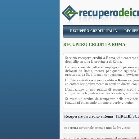
RECUPERO CREDITI ITALIA
RECUPE
RECUPERO CREDITI A ROMA
Servizio
recupero crediti a Roma
, che consente d
domicilio su tutta la provincia di Roma.
La nostra società, oltre all'impiego di personale
dislocate su Roma, mentre per quanto riguarda l'e
predisposti da Studi Legali convenzionati, ovviament
Gli interventi di
recupero credito a Roma
vengono 
ad entrare tempestivamente in contatto diretto con il
L’attivazione di una pratica di recupero credit
comprovante la pretesa creditoria vantata, costituita
Se avete un credito da recuperare nella provincia
funzionari chiamando il numero verde gratuito.
Recuperare un credito a Roma - PERCHÈ 
copertura territoriale estesa a tutta la Provincia
consolidata esperienza nel settore del recupero dei 