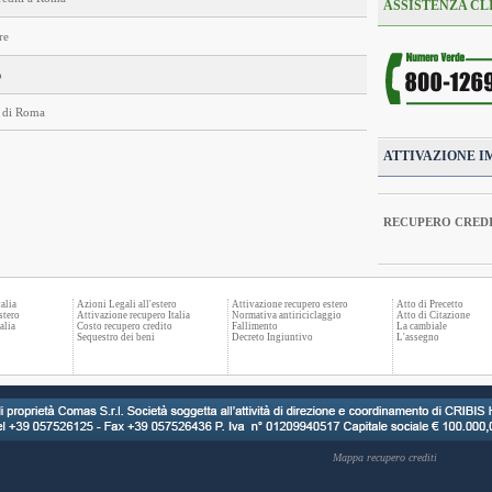
ASSISTENZA CL
re
o
ia di Roma
ATTIVAZIONE I
RECUPERO CREDI
alia
Azioni Legali all'estero
Attivazione recupero estero
Atto di Precetto
stero
Attivazione recupero Italia
Normativa antiriciclaggio
Atto di Citazione
alia
Costo recupero credito
Fallimento
La cambiale
Sequestro dei beni
Decreto Ingiuntivo
L'assegno
Mappa recupero crediti