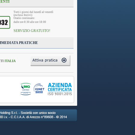
IENTI
Tutti i giorni dal lunedì al venerdì
(escluso festivi)
Orario continuato:
dalle ore 8:30 alle ore 18:00
SERVIZIO GRATUITO!
MMEDIATA PRATICHE
TI
ITALIA