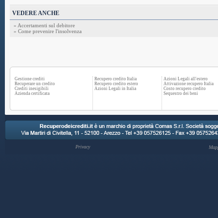
VEDERE ANCHE
» Accertamenti sul debitore
» Come prevenire l'insolvenza
Gestione crediti
Recupero credito Italia
Azioni Legali all'estero
Recuperare un credito
Recupero credito estero
Attivazione recupero Italia
Crediti inesigibili
Azioni Legali in Italia
Costo recupero credito
Azienda certificata
Sequestro dei beni
Privacy
Mapp