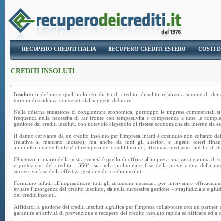
RECUPERO CREDITI ITALIA
RECUPERO CREDITI ESTERO
COSTI D
CREDITI INSOLUTI
Insoluto
si definisce quel titolo e/o diritto di credito, di solito relativo a somme di d
termini di scadenza convenuti dal soggetto debitore.
Nella odierna situazione di congiuntura economica, purtroppo le imprese commerciali 
frequenza nella necessità di far fronte con tempestività e competenza a tutte le comple
gestione dei crediti insoluti, con notevole dispendio di risorse economiche sia interne sia es
Il danno derivante da un credito insoluto per l'impresa infatti è costituito non soltanto d
(relativa al mancato incasso), ma anche da tutti gli ulteriori e ingenti oneri finan
amministrativa dell'attività di recupero dei crediti insoluti, effettuata mediante l'ausilio di S
Obiettivo primario della nostra società è quello di offrire all'impresa una vasta gamma di s
e protezione del credito a 360°, sia nella preliminare fase della prevenzione della inso
successiva fase della effettiva gestione dei crediti insoluti.
Forniamo infatti all'imprenditore tutti gli strumenti necessari per intervenire efficaceme
evitare l'insorgenza del credito insoluto, sia nella successiva gestione - stragiudiziale e giud
dei crediti insoluti.
Affidarci la gestione dei crediti insoluti significa per l'impresa collaborare con un partner 
garantire un'attività di prevenzione e recupero del credito insoluto rapida ed efficace ed a