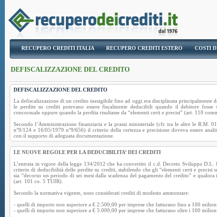
RECUPERO CREDITI ITALIA
RECUPERO CREDITI ESTERO
COSTI D
DEFISCALIZZAZIONE DEL CREDITO
DEFISCALIZZAZIONE DEL CREDITO
La defiscalizzazione di un credito inesigibile fino ad oggi era disciplinata principalmente d
le perdite su crediti potevano essere fiscalmente deducibili quando il debitore fosse 
concorsuale oppure quando la perdita risultasse da “elementi certi e precisi” (art. 110 
Secondo l’Amministrazione finanziaria e la prassi ministeriale (cfr. tra le altre le R.M.
n°9/124 e 16/05/1979 n°9/656) il criterio della certezza e precisione doveva essere anali
con il supporto di adeguata documentazione.
LE NUOVE REGOLE PER LA DEDUCIBILITA’ DEI CREDITI
L’entrata in vigore della legge 134/2012 che ha convertito il c.d. Decreto Sviluppo D.L.
criterio di deducibilità delle perdite su crediti, stabilendo che gli “elementi certi e precis
sia “decorso un periodo di sei mesi dalla scadenza del pagamento del credito” e qualora il
(art. 101 co. 5 TUIR).
Secondo la normativa vigente, sono considerati crediti di modesto ammontare:
- quelli di importo non superiore a € 2.500,00 per imprese che fatturano fino a 100 milioni
- quelli di importo non superiore a € 5.000,00 per imprese che fatturano oltre i 100 milioni