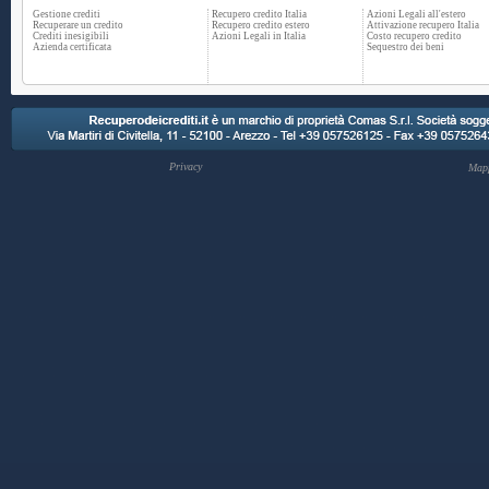
Gestione crediti
Recupero credito Italia
Azioni Legali all'estero
Recuperare un credito
Recupero credito estero
Attivazione recupero Italia
Crediti inesigibili
Azioni Legali in Italia
Costo recupero credito
Azienda certificata
Sequestro dei beni
Privacy
Mapp