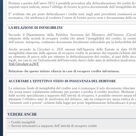
Pertanto a partire dall’anno 2012 è possibile procedere alla defiscalizzazione dei crediti di
requisiti sopra indicati, senza l’obbligo di fornire la prova documentale dell’inesigibilità de
E’ evidente che per poter defiscalizzare i crediti sorti negli anni precedenti continuerà a
normativa, che attribuisce al creditore l’onere di fornire prova certa e documentata dello sta
LA RELAZIONE DI INESIGIBILITA'
Secondo il Dipartimento della Pubblica Sicurezza del Ministero dell’Interno (Circo
relazione della società di recupero crediti che attesti l’inesigibilità del credito, in consi
dell’azione intrapresa, costituisce documento fiscalmente utilizzabile per la deducibilità de
Anche secondo la Circolare n. 26/E emessa dall'Agenzia delle Entrate in data 01/08
inesigibilità rilasciata dalle agenzie di recupero crediti in possesso dei requisiti richiesti dal
un elemento di prova utile per ottenere la defiscalizzazione del credito, al pari della do
legali, nei casi in cui l'infruttuosità dell'intervento derivi dallo stato di definitiva insolvenza
Vedi Circolare n.26/E
Relazione che questo istituto rilascia in caso di recupero credito infruttuoso.
ACCERTARE L'EFFETTIVO STATO DI INSOLVENZA DEL DEBITORE
La relazione finale di inesigibilità del credito non è comunque il solo documento rilasciato 
che possa essere validamente utilizzato per portare a perdita il credito insoluto. Mediante g
dalle società specializzate a supporto dell’attività di recupero, è possibile ottenere ampi
attestante l’effettivo stato di insolvenza del debitore, tale da comprovare senza ombra di du
“elementi certi e precisi” richiesti dalla legge per poter legittimamente defiscalizzare il pro
VEDERE ANCHE
» Crediti inesigibili
» Servizi informativi a supporto dell’attività di recupero crediti